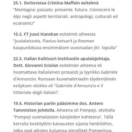
25.1. Dottoressa Cristina Maffein esitelmä
”Montagna: passato, presente, futuro. Conoscere le
Alpi negli aspetti territoriali, antropologi, culturali ed
economici”
15.2. FT Jussi Hanskan
esitelmöi aiheesta
”Juutalaissota, Flavius-keisarit ja Rooman
kaupunkikuva ensimmäisen vuosisadan jKr. lopulla”
22.3. Italian kulttuuri-instituutin apulaisjohtaja,
Dott. Giovanni Sciolan
esitelmän aiheena oli
huomattava italialainen prosaisti ja lyyrikko Gabriele
d’Annunzio. Runsaan kuvamateriaalin täydentämän
esityksen otsikko oli ”Gabriele d’Annunzio e il
Vittoriale degli italiani”.
19.4. Historian pariin pääsimme dos. Antero
Tammiston johdolla.
Aiheena oli Pompeji, otsikolla
”Pompeji suomalaisten kävijöiden kohteena”. Tällä
kerralla keskityttiin kaivausten sijasta henkilöihin,
jotka ovat aikojen kuluessa vierailleet Pompejissa.