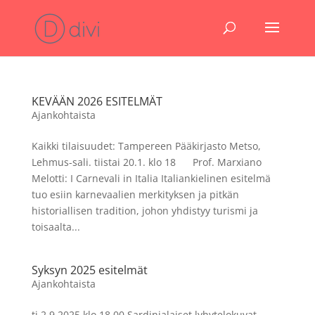
KEVÄÄN 2026 ESITELMÄT
Ajankohtaista
Kaikki tilaisuudet: Tampereen Pääkirjasto Metso,
Lehmus-sali. tiistai 20.1. klo 18 Prof. Marxiano
Melotti: I Carnevali in Italia Italiankielinen esitelmä
tuo esiin karnevaalien merkityksen ja pitkän
historiallisen tradition, johon yhdistyy turismi ja
toisaalta...
Syksyn 2025 esitelmät
Ajankohtaista
ti 2.9.2025 klo 18.00 Sardinialaiset lyhytelokuvat