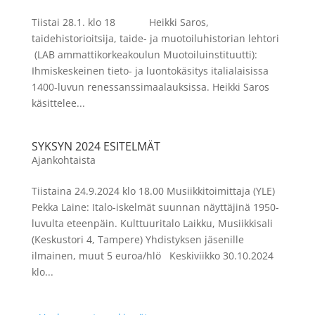
Tiistai 28.1. klo 18 Heikki Saros,
taidehistorioitsija, taide- ja muotoiluhistorian lehtori
(LAB ammattikorkeakoulun Muotoiluinstituutti):
Ihmiskeskeinen tieto- ja luontokäsitys italialaisissa
1400-luvun renessanssimaalauksissa. Heikki Saros
käsittelee...
SYKSYN 2024 ESITELMÄT
Ajankohtaista
Tiistaina 24.9.2024 klo 18.00 Musiikkitoimittaja (YLE)
Pekka Laine: Italo-iskelmät suunnan näyttäjinä 1950-
luvulta eteenpäin. Kulttuuritalo Laikku, Musiikkisali
(Keskustori 4, Tampere) Yhdistyksen jäsenille
ilmainen, muut 5 euroa/hlö Keskiviikko 30.10.2024
klo...