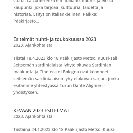
storia. La conferenza è in italiano. Kaunis ja eloisa
kaupunki, joka tarjoaa kulttuuria, taidetta ja
historiaa. Esitys on italiankielinen. Paikka:
Pääkirjasto...
Esitelmät huhti- ja toukokuussa 2023
2023
,
Ajankohtaista
Tiistai 18.4.2023 klo 18 Pääkirjasto Metso, Kuusi-sali
Seitsemän sardinialaista lyhytelokuvaa Sardinian
maakunta ja Cineteca di Bologna ovat koonneet
seitsemän sardinialaisen lyhytelokuvan sarjan, jonka
esitämme yhteistyössä Turun Dante Alighieri -
yhdistyksen...
KEVÄÄN 2023 ESITELMÄT
2023
,
Ajankohtaista
Tiistaina 24.1.2023 klo 18 Pääkirjasto Metso, Kuusi-