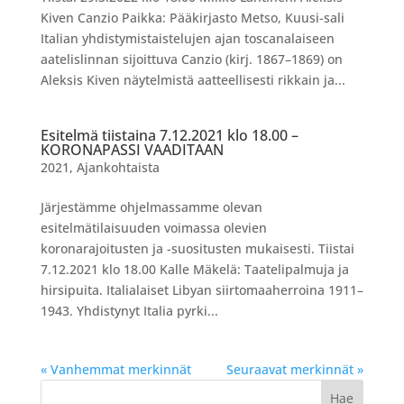
Kiven Canzio Paikka: Pääkirjasto Metso, Kuusi-sali
Italian yhdistymistaistelujen ajan toscanalaiseen
aatelislinnan sijoittuva Canzio (kirj. 1867–1869) on
Aleksis Kiven näytelmistä aatteellisesti rikkain ja...
Esitelmä tiistaina 7.12.2021 klo 18.00 –
KORONAPASSI VAADITAAN
2021
,
Ajankohtaista
Järjestämme ohjelmassamme olevan
esitelmätilaisuuden voimassa olevien
koronarajoitusten ja -suositusten mukaisesti. Tiistai
7.12.2021 klo 18.00 Kalle Mäkelä: Taatelipalmuja ja
hirsipuita. Italialaiset Libyan siirtomaaherroina 1911–
1943. Yhdistynyt Italia pyrki...
« Vanhemmat merkinnät
Seuraavat merkinnät »