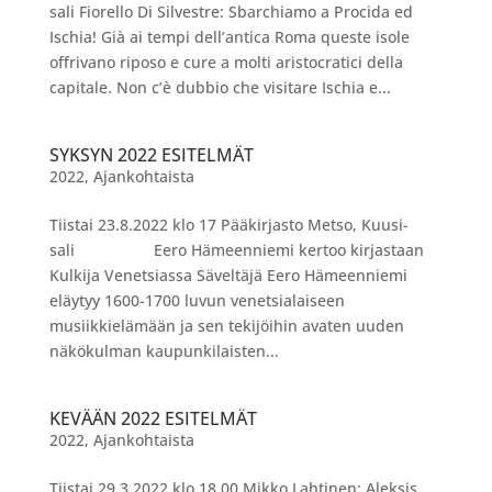
sali Fiorello Di Silvestre: Sbarchiamo a Procida ed
Ischia! Già ai tempi dell’antica Roma queste isole
offrivano riposo e cure a molti aristocratici della
capitale. Non c’è dubbio che visitare Ischia e...
SYKSYN 2022 ESITELMÄT
2022
,
Ajankohtaista
Tiistai 23.8.2022 klo 17 Pääkirjasto Metso, Kuusi-
sali Eero Hämeenniemi kertoo kirjastaan
Kulkija Venetsiassa Säveltäjä Eero Hämeenniemi
eläytyy 1600-1700 luvun venetsialaiseen
musiikkielämään ja sen tekijöihin avaten uuden
näkökulman kaupunkilaisten...
KEVÄÄN 2022 ESITELMÄT
2022
,
Ajankohtaista
Tiistai 29.3.2022 klo 18.00 Mikko Lahtinen: Aleksis